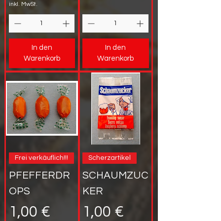
inkl. MwSt.
In den
In den
Warenkorb
Warenkorb
Frei verkäuflich!!!
Scherzartikel
PFEFFERDR
SCHAUMZUC
OPS
KER
Preis
Preis
1,00 €
1,00 €