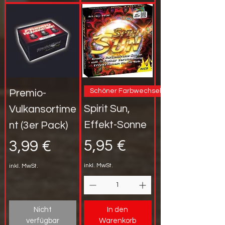
Schöner Farbwechsel!
Premio-
Spirit Sun,
Vulkansortime
Effekt-Sonne
nt (3er Pack)
Preis
Preis
5,95 €
3,99 €
inkl. MwSt.
inkl. MwSt.
Nicht
In den
verfügbar
Warenkorb