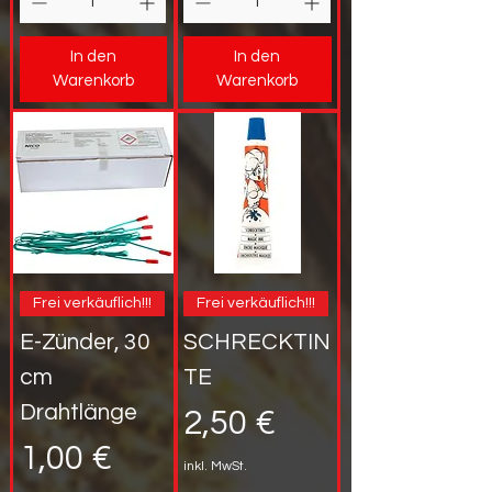
In den
In den
Warenkorb
Warenkorb
Frei verkäuflich!!!
Frei verkäuflich!!!
E-Zünder, 30
SCHRECKTIN
cm
TE
Drahtlänge
Preis
2,50 €
Preis
1,00 €
inkl. MwSt.