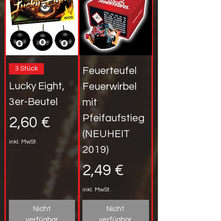
3 Stück
Feuerteufel
Lucky Eight,
Feuerwirbel
3er-Beutel
mit
Pfeifaufstieg
Preis
2,60 €
(NEUHEIT
inkl. MwSt.
2019)
Preis
2,49 €
inkl. MwSt.
Nicht
Nicht
verfügbar
verfügbar