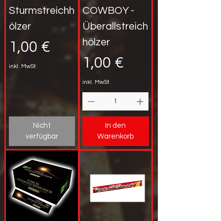
Sturmstreichh
COWBOY -
ölzer
Überallstreich
hölzer
Preis
1,00 €
Preis
1,00 €
inkl. MwSt.
inkl. MwSt.
Nicht
In den
verfügbar
Warenkorb