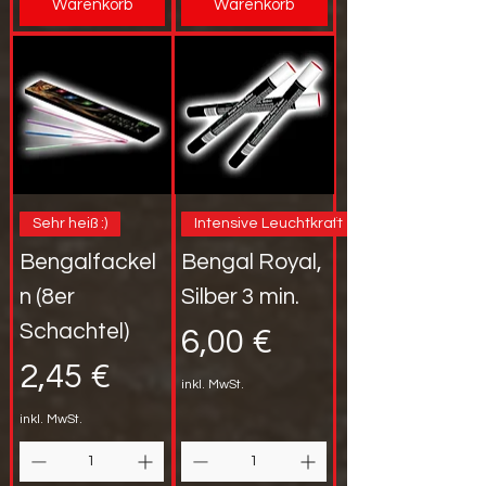
Warenkorb
Warenkorb
Sehr heiß :)
Intensive Leuchtkraft
Bengalfackel
Bengal Royal,
n (8er
Silber 3 min.
Schachtel)
Preis
6,00 €
Preis
2,45 €
inkl. MwSt.
inkl. MwSt.