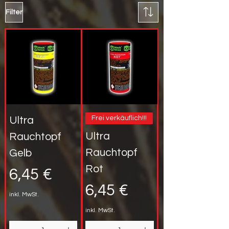
Filter
Frei verkäuflich!!!
Ultra
Ultra
Rauchtopf
Rauchtopf
Gelb
Rot
Preis
6,45 €
Preis
6,45 €
inkl. MwSt.
inkl. MwSt.