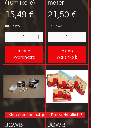
(10m Rolle)
meter
Preis
Preis
15,49 €
21,50 €
inkl. MwSt.
inkl. MwSt.
In den
In den
Warenkorb
Warenkorb
Klassiker neu aufgelegt
Frei verkäuflich!!!
JGWB -
JGWB –