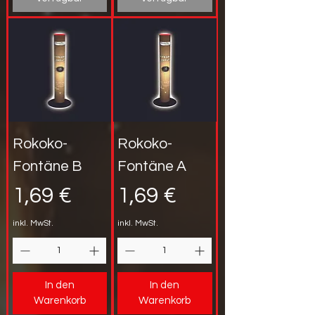
Rokoko-
Rokoko-
Fontäne B
Fontäne A
Preis
Preis
1,69 €
1,69 €
inkl. MwSt.
inkl. MwSt.
In den
In den
Warenkorb
Warenkorb