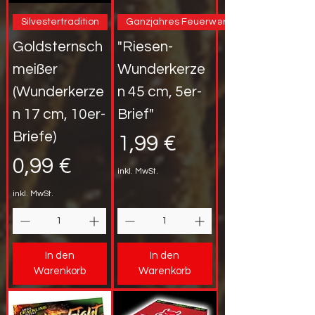
Silvestertradition
Ganzjahres Feuerwerk
Goldsternsch
"Riesen-
meißer
Wunderkerze
(Wunderkerze
n 45 cm, 5er-
n 17 cm, 10er-
Brief"
Briefe)
Preis
1,99 €
Preis
0,99 €
inkl. MwSt.
inkl. MwSt.
In den
In den
Warenkorb
Warenkorb