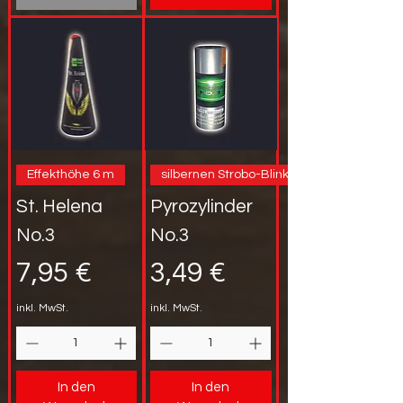
Effekthöhe 6 m
silbernen Strobo-Blinker
St. Helena
Pyrozylinder
No.3
No.3
Preis
Preis
7,95 €
3,49 €
inkl. MwSt.
inkl. MwSt.
In den
In den