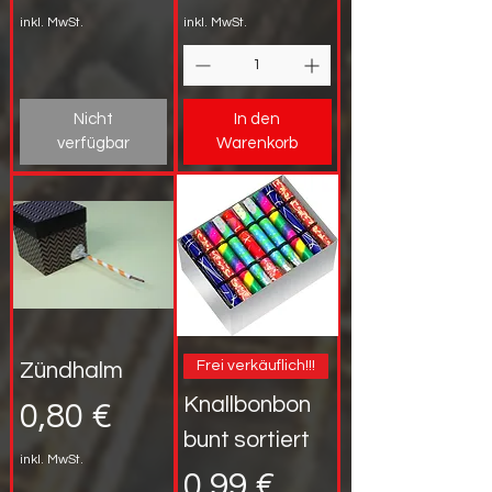
inkl. MwSt.
inkl. MwSt.
Nicht
In den
verfügbar
Warenkorb
Frei verkäuflich!!!
Zündhalm
Knallbonbon
Preis
0,80 €
bunt sortiert
inkl. MwSt.
Preis
0,99 €