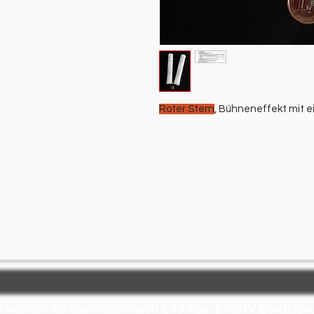
Roter Stern
, Bühneneffekt mit e
wortlich für den Inhalt nach § 18 Abs. 2 MStV
Berufsbe