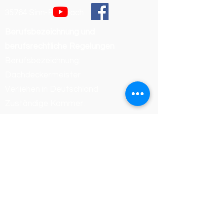
35764 Sinn-Fleisbach
Berufsbezeichnung und
berufsrechtliche Regelungen
Berufsbezeichnung:
Dachdeckermeister
Verliehen in Deutschland
Zuständige Kammer:
Handwerkskammer Wiesbaden
Registrierungsnummer /
Betriebsnummer: 54468
Die berufsrechtlichen Regelungen
(Handwerksordnung) können
eingesehen werden unter:
https://www.gesetze-im-
internet.de/hwo/