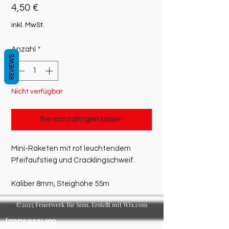
Preis
4,50 €
inkl. MwSt.
Anzahl
*
REVIEWS
Nicht verfügbar
Benachrichtigen lassen
Mini-Raketen mit rot leuchtendem
Pfeifaufstieg und Cracklingschweif.
Kaliber 8mm, Steighöhe 55m
©2025 Feuerwerk für Sinn. Erstellt mit Wix.com
Impressum