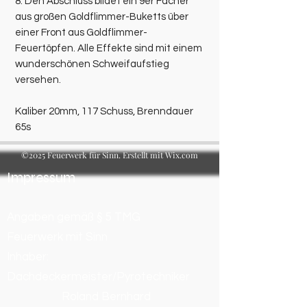
8. Den Abschluss bildet ein 9er Fächer
aus großen Goldflimmer-Buketts über
einer Front aus Goldflimmer-
Feuertöpfen. Alle Effekte sind mit einem
wunderschönen Schweifaufstieg
versehen.
Kaliber 20mm, 117 Schuss, Brenndauer
65s
©2025 Feuerwerk für Sinn. Erstellt mit Wix.com
Impressum
Angaben gemäß § 5 TMG
Feuerwerk mit Sinn
Inhaber:
Dachdeckermeister/Pyrotechniker
Roland Bernhard