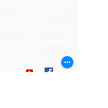
Adresse: Alter Bahnhofsweg 13–17
35764 Sinn-Fleisbach
Deutschland
Telefon:
0170 4704217
E-mail: info@feuerwerk-mit-sinn.de
Verantwortlich für den Inhalt nach § 18
Abs. 2 MStV
Roland Bernhard
Alter Bahnhofsweg 13–17
35764 Sinn-Fleisbach
Berufsbezeichnung und
berufsrechtliche Regelungen
Berufsbezeichnung:
Dachdeckermeister