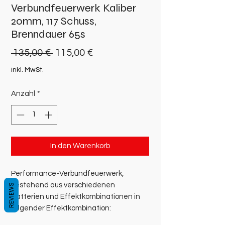
Verbundfeuerwerk Kaliber
20mm, 117 Schuss,
Brenndauer 65s
Standardpreis
Sale-
 135,00 € 
115,00 €
Preis
inkl. MwSt.
Anzahl
*
In den Warenkorb
Performance-Verbundfeuerwerk,
bestehend aus verschiedenen
REVIEWS
Batterien und Effektkombinationen in
folgender Effektkombination: