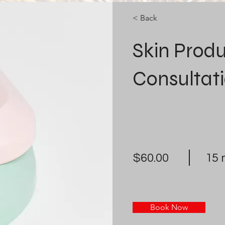
< Back
Skin Prod
Consultat
$60.00
15 
Book Now