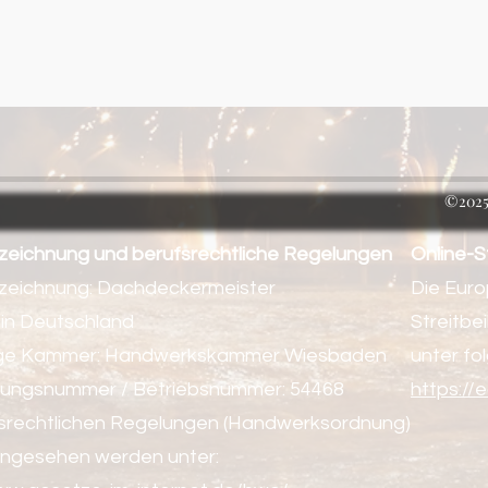
©2025 
zeichnung und berufsrechtliche Regelungen
Online-S
zeichnung: Dachdeckermeister
Die Euro
 in Deutschland
Streitbe
ge Kammer: Handwerkskammer Wiesbaden
unter fo
erungsnummer / Betriebsnummer: 54468
https://
fsrechtlichen Regelungen (Handwerksordnung)
ingesehen werden unter: