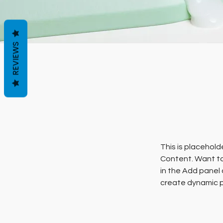
REVIEWS
This is placehold
Content. Want to
in the Add panel 
create dynamic 