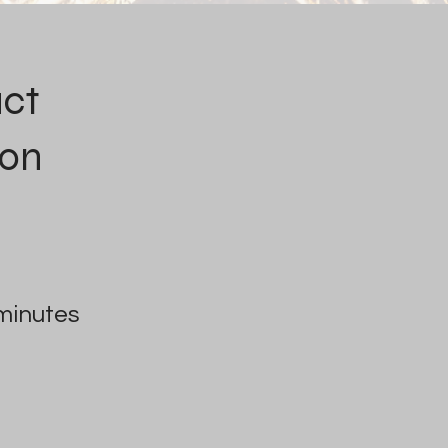
uct
ion
minutes