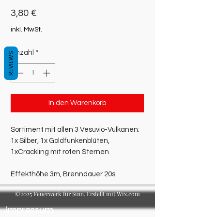
Preis
3,80 €
inkl. MwSt.
Anzahl
*
REVIEWS
In den Warenkorb
Sortiment mit allen 3 Vesuvio-Vulkanen:
1x Silber, 1x Goldfunkenblüten,
1xCrackling mit roten Sternen
Effekthöhe 3m, Brenndauer 20s
©2025 Feuerwerk für Sinn. Erstellt mit Wix.com
Impressum