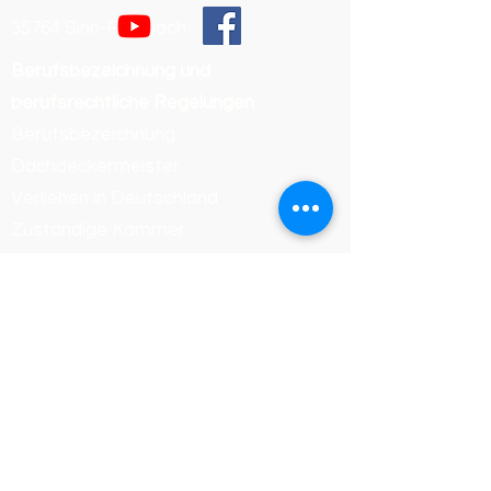
35764 Sinn-Fleisbach
Berufsbezeichnung und
berufsrechtliche Regelungen
Berufsbezeichnung:
Dachdeckermeister
Verliehen in Deutschland
Zuständige Kammer:
Handwerkskammer Wiesbaden
Registrierungsnummer /
Betriebsnummer: 54468
Die berufsrechtlichen Regelungen
(Handwerksordnung) können
eingesehen werden unter:
https://www.gesetze-im-
internet.de/hwo/