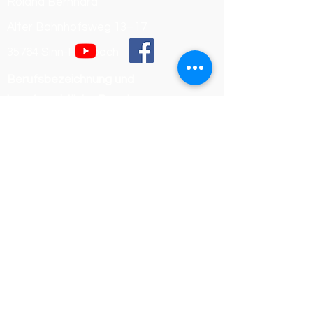
Roland Bernhard
Alter Bahnhofsweg 13–17
35764 Sinn-Fleisbach
Berufsbezeichnung und
berufsrechtliche Regelungen
Berufsbezeichnung:
Dachdeckermeister
Verliehen in Deutschland
Zuständige Kammer:
Handwerkskammer Wiesbaden
Registrierungsnummer /
Betriebsnummer: 54468
Die berufsrechtlichen Regelungen
(Handwerksordnung) können
eingesehen werden unter: