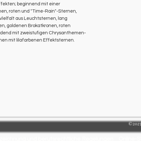
fekten; beginnend mit einer
nen, roten und "Time-Rain"-Sternen,
Vielfalt aus Leuchtsternen, lang
en, goldenen Brokatkronen, roten
endend mit zweistufigen Chrysanthemen-
en mit lilafarbenen Effektsternen.
©2025 
zeichnung und berufsrechtliche Regelungen
Online-S