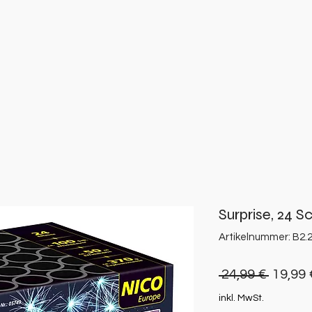
Surprise, 24 S
Artikelnummer: B2.
Standa
 24,99 € 
19,99 
inkl. MwSt.