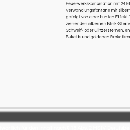
Feuerwerkskombination mit 24 Ef
Verwandlungsfontäne mit silber
gefolgt von einer bunten Effekt-
ziehenden silbernen Blink-Stern
Schweif- oder Glitzersternen, 
Buketts und goldenen Brokatkron
wortlich für den Inhalt nach § 18 Abs. 2 MStV
Berufsbe