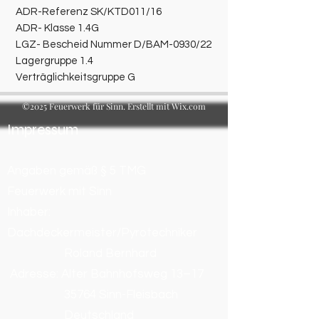
ADR-Referenz SK/KTD011/16
ADR- Klasse 1.4G
LGZ- Bescheid Nummer D/BAM-0930/22
Lagergruppe 1.4
Verträglichkeitsgruppe G
©2025 Feuerwerk für Sinn. Erstellt mit Wix.com
Impressum
Angaben gemäß § 5 TMG
Feuerwerk mit Sinn
Inhaber:
Dachdeckermeister/Pyrotechniker
Roland Bernhard
Adresse: Alter Bahnhofsweg 13–17
35764 Sinn-Fleisbach
Deutschland