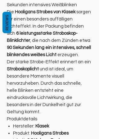
Sekunden intensives Weißblinken
Die
Hooligans Strobes von Klasek
sorgen
REVIEWS
für einen besonders auffälligen
Lichteffekt. In der Packung befinden
sich
6 leistungsstarke Stroboskop-
Blinklichter
, die nach dem Zünden etwa
90 Sekunden lang ein intensives, schnell
blinkendes weißes Licht
erzeugen.
Der starke Strobe-Effekt erinnert an ein
Stroboskoplicht
und ist ideal, um
besondere Momente visuell
hervorzuheben. Durch das schnelle,
helle Blinken entsteht eine
eindrucksvolle Lichtwirkung, die
besonders in der Dunkelheit gut zur
Geltung kommt.
Produktdetails
Hersteller:
Klasek
Produkt:
Hooligans Strobes