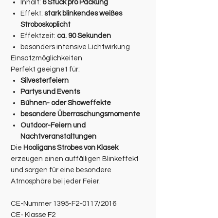
Inhalt:
6 Stück pro Packung
Effekt:
stark blinkendes weißes
Stroboskoplicht
Effektzeit:
ca. 90 Sekunden
besonders intensive Lichtwirkung
Einsatzmöglichkeiten
Perfekt geeignet für:
Silvesterfeiern
Partys und Events
Bühnen- oder Showeffekte
besondere Überraschungsmomente
Outdoor-Feiern und
Nachtveranstaltungen
Die
Hooligans Strobes von Klasek
erzeugen einen auffälligen Blinkeffekt
und sorgen für eine besondere
Atmosphäre bei jeder Feier.
CE-Nummer 1395-F2-0117/2016
CE- Klasse F2