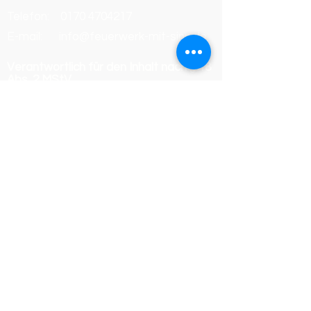
Telefon:
0170 4704217
E-mail: info@feuerwerk-mit-sinn.de
Verantwortlich für den Inhalt nach § 18
Abs. 2 MStV
Roland Bernhard
Alter Bahnhofsweg 13–17
35764 Sinn-Fleisbach
Berufsbezeichnung und
berufsrechtliche Regelungen
Berufsbezeichnung:
Dachdeckermeister
Verliehen in Deutschland
Zuständige Kammer:
Handwerkskammer Wiesbaden