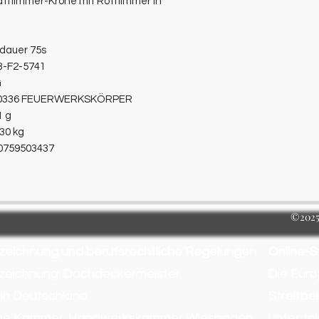
atflimmer-Krone mit Rotflimmer in
ndauer 75s
3-F2-5741
G
0336 FEUERWERKSKÖRPER
1 g
30 kg
0759503437
©2025 
zeichnung und berufsrechtliche Regelungen
Online-S
zeichnung: Dachdeckermeister
Die Euro
 in Deutschland
Streitbe
ge Kammer: Handwerkskammer Wiesbaden
unter fo