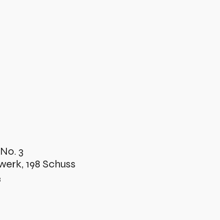
 No. 3
erk, 198 Schuss
3