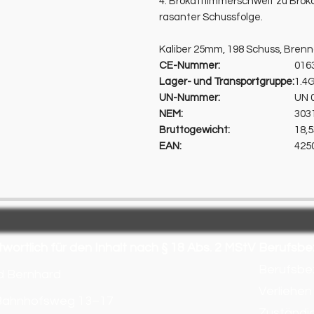
4. Brokatflimmerschweif zu Brok
rasanter Schussfolge.
Kaliber 25mm, 198 Schuss, Bren
CE-Nummer:
016
Lager- und Transportgruppe:
1.4
UN-Nummer:
UN 
NEM:
303
Bruttogewicht:
18,5
EAN:
425
wortlich für den Inhalt nach § 18 Abs. 2 MStV
Berufsbe
Berufsbe
d Bernhard
Verliehen
 Bahnhofsweg 13–17
Zuständi