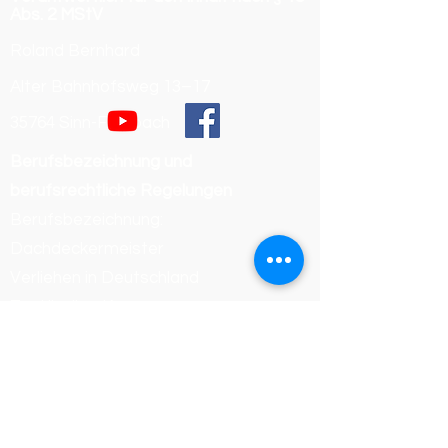
Abs. 2 MStV
Roland Bernhard
Alter Bahnhofsweg 13–17
35764 Sinn-Fleisbach
Berufsbezeichnung und
berufsrechtliche Regelungen
Berufsbezeichnung:
Dachdeckermeister
Verliehen in Deutschland
Zuständige Kammer:
Handwerkskammer Wiesbaden
Registrierungsnummer /
Betriebsnummer: 54468
Die berufsrechtlichen Regelungen