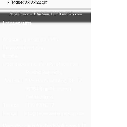
Maße:
8 x 8 x 22 cm
©2025 Feuerwerk für Sinn. Erstellt mit Wix.com
Impressum
Angaben gemäß § 5 TMG
Feuerwerk mit Sinn
Inhaber:
Dachdeckermeister/Pyrotechniker
Roland Bernhard
Adresse: Alter Bahnhofsweg 13–17
35764 Sinn-Fleisbach
Deutschland
Telefon:
0170 4704217
E-mail: info@feuerwerk-mit-sinn.de
Verantwortlich für den Inhalt nach § 18