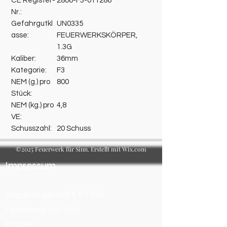
CE Register-
2806-F3-011286
Nr.:
Gefahrgutkl
UN0335
asse:
FEUERWERKSKÖRPER,
1.3G
Kaliber:
36mm
Kategorie:
F3
NEM (g.) pro
800
Stück:
NEM (kg.) pro
4,8
VE:
Schusszahl:
20 Schuss
©2025 Feuerwerk für Sinn. Erstellt mit Wix.com
Impressum
Angaben gemäß § 5 TMG
Feuerwerk mit Sinn
Inhaber: