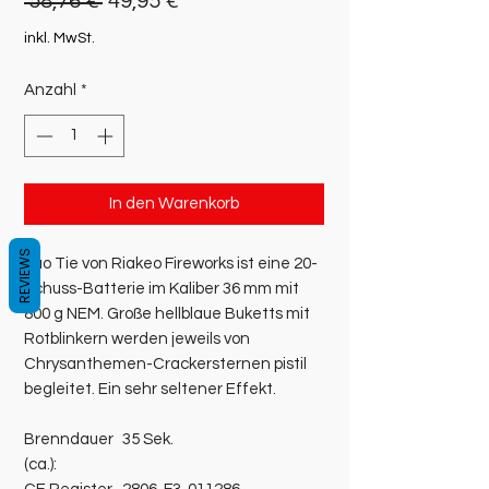
Standardpreis
Sale-
 58,76 € 
49,95 €
Preis
inkl. MwSt.
Anzahl
*
In den Warenkorb
REVIEWS
Tao Tie von Riakeo Fireworks ist eine 20-
Schuss-Batterie im Kaliber 36 mm mit
800 g NEM. Große hellblaue Buketts mit
Rotblinkern werden jeweils von
Chrysanthemen-Crackersternen pistil
begleitet. Ein sehr seltener Effekt.
Brenndauer
35 Sek.
(ca.):