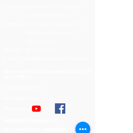
Dachdeckermeister/Pyrotechniker
Roland Bernhard
Adresse: Alter Bahnhofsweg 13–17
35764 Sinn-Fleisbach
Deutschland
Telefon:
0170 4704217
E-mail: info@feuerwerk-mit-sinn.de
Verantwortlich für den Inhalt nach § 18
Abs. 2 MStV
Roland Bernhard
Alter Bahnhofsweg 13–17
35764 Sinn-Fleisbach
Berufsbezeichnung und
berufsrechtliche Regelungen