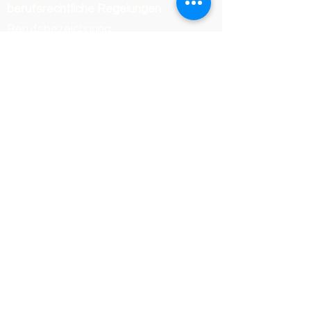
berufsrechtliche Regelungen
Berufsbezeichnung:
Dachdeckermeister
Verliehen in Deutschland
Zuständige Kammer:
Handwerkskammer Wiesbaden
Registrierungsnummer /
Betriebsnummer: 54468
Die berufsrechtlichen Regelungen
(Handwerksordnung) können
eingesehen werden unter:
https://www.gesetze-im-
internet.de/hwo/
Online-Streitbeilegung der
Europäischen Union