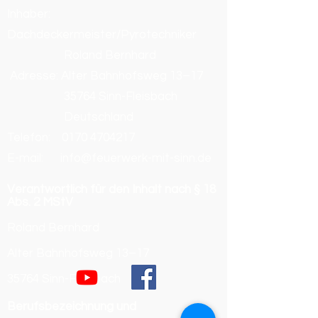
Inhaber:
Dachdeckermeister/Pyrotechniker
Roland Bernhard
Adresse: Alter Bahnhofsweg 13–17
35764 Sinn-Fleisbach
Deutschland
Telefon:
0170 4704217
E-mail: info@feuerwerk-mit-sinn.de
Verantwortlich für den Inhalt nach § 18
Abs. 2 MStV
Roland Bernhard
Alter Bahnhofsweg 13–17
35764 Sinn-Fleisbach
Berufsbezeichnung und