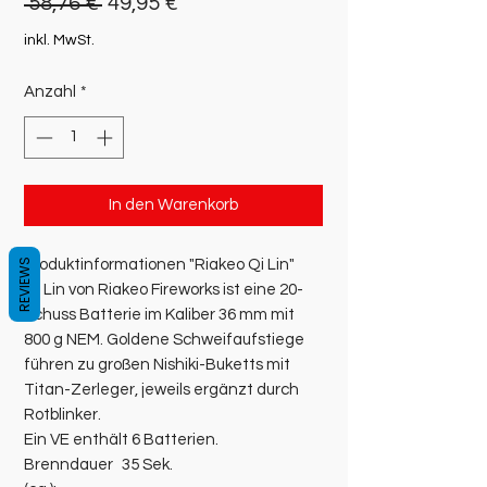
Standardpreis
Sale-
 58,76 € 
49,95 €
Preis
inkl. MwSt.
Anzahl
*
In den Warenkorb
REVIEWS
Produktinformationen "Riakeo Qi Lin"
Qi Lin von Riakeo Fireworks ist eine 20-
Schuss Batterie im Kaliber 36 mm mit
800 g NEM. Goldene Schweifaufstiege
führen zu großen Nishiki-Buketts mit
Titan-Zerleger, jeweils ergänzt durch
Rotblinker.
Ein VE enthält 6 Batterien.
Brenndauer
35 Sek.