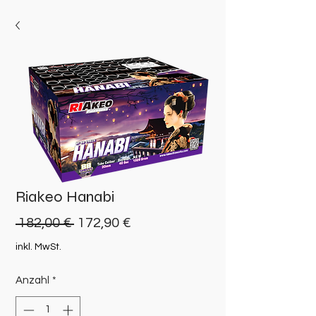
Riakeo Hanabi
Standardpreis
Sale-
 182,00 € 
172,90 €
Preis
inkl. MwSt.
Anzahl
*