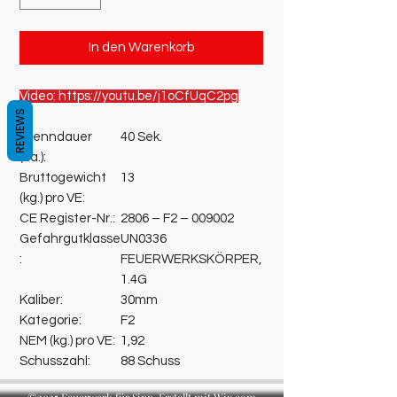
In den Warenkorb
Video: https://youtu.be/j1oCfUqC2pg
REVIEWS
Brenndauer
40 Sek.
(ca.):
Bruttogewicht
13
(kg.) pro VE:
CE Register-Nr.:
2806 – F2 – 009002
Gefahrgutklasse
UN0336
:
FEUERWERKSKÖRPER,
1.4G
Kaliber:
30mm
Kategorie:
F2
NEM (kg.) pro VE:
1,92
Schusszahl:
88 Schuss
©2025 Feuerwerk für Sinn. Erstellt mit Wix.com