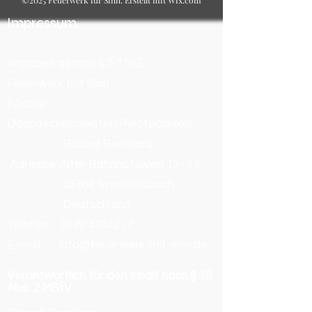
Impressum
Angaben gemäß § 5 TMG
Feuerwerk mit Sinn
Inhaber:
Dachdeckermeister/Pyrotechniker
Roland Bernhard
Adresse: Alter Bahnhofsweg 13–17
35764 Sinn-Fleisbach
Deutschland
Telefon:
0170 4704217
E-mail: info@feuerwerk-mit-sinn.de
Verantwortlich für den Inhalt nach § 18
Abs. 2 MStV