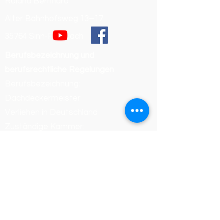
Roland Bernhard
Alter Bahnhofsweg 13–17
35764 Sinn-Fleisbach
Berufsbezeichnung und
berufsrechtliche Regelungen
Berufsbezeichnung:
Dachdeckermeister
Verliehen in Deutschland
Zuständige Kammer:
Handwerkskammer Wiesbaden
Registrierungsnummer /
Betriebsnummer: 54468
Die berufsrechtlichen Regelungen
(Handwerksordnung) können
eingesehen werden unter: