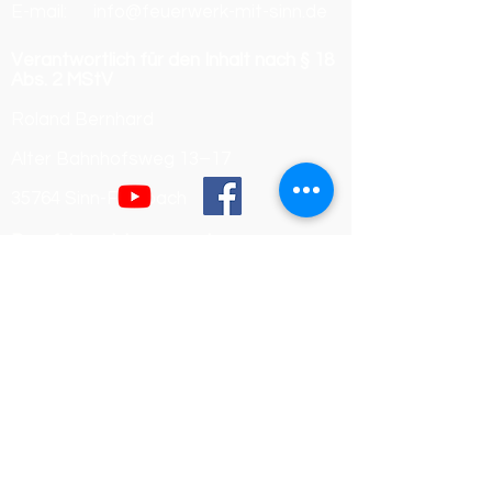
E-mail: info@feuerwerk-mit-sinn.de
Verantwortlich für den Inhalt nach § 18
Abs. 2 MStV
Roland Bernhard
Alter Bahnhofsweg 13–17
35764 Sinn-Fleisbach
Berufsbezeichnung und
berufsrechtliche Regelungen
Berufsbezeichnung:
Dachdeckermeister
Verliehen in Deutschland
Zuständige Kammer:
Handwerkskammer Wiesbaden
Registrierungsnummer /