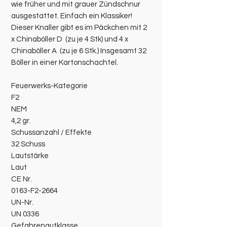
wie früher und mit grauer Zündschnur
ausgestattet. Einfach ein Klassiker!
Dieser Knaller gibt es im Päckchen mit 2
x Chinaböller D (zu je 4 Stk) und 4 x
Chinaböller A (zu je 6 Stk.) Insgesamt 32
Böller in einer Kartonschachtel.
Feuerwerks-Kategorie
F2
NEM
4,2 gr.
Schussanzahl / Effekte
32 Schuss
Lautstärke
Laut
CE Nr.
0163-F2-2664
UN-Nr.
UN 0336
Gefahrengutklasse