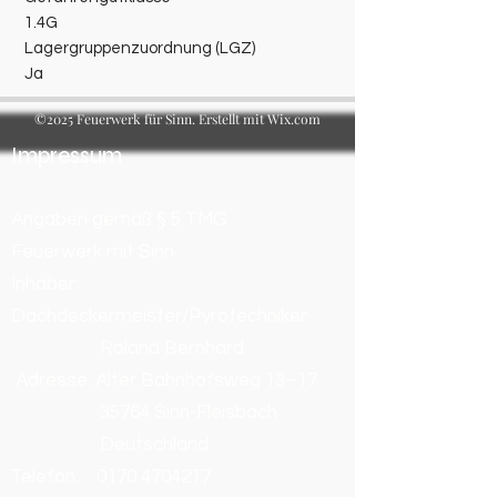
1.4G
Lagergruppenzuordnung (LGZ)
Ja
©2025 Feuerwerk für Sinn. Erstellt mit Wix.com
Impressum
Angaben gemäß § 5 TMG
Feuerwerk mit Sinn
Inhaber:
Dachdeckermeister/Pyrotechniker
Roland Bernhard
Adresse: Alter Bahnhofsweg 13–17
35764 Sinn-Fleisbach
Deutschland
Telefon:
0170 4704217