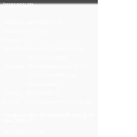
Impressum
Angaben gemäß § 5 TMG
Feuerwerk mit Sinn
Inhaber:
Dachdeckermeister/Pyrotechniker
Roland Bernhard
Adresse: Alter Bahnhofsweg 13–17
35764 Sinn-Fleisbach
Deutschland
Telefon:
0170 4704217
E-mail: info@feuerwerk-mit-sinn.de
Verantwortlich für den Inhalt nach § 18
Abs. 2 MStV
Roland Bernhard