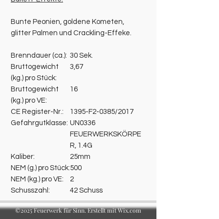
Bunte Peonien, goldene Kometen,
glitter Palmen und Crackling-Effeke.
Brenndauer (ca.):
30 Sek.
Bruttogewicht
3,67
(kg.) pro Stück:
Bruttogewicht
16
(kg.) pro VE:
CE Register-Nr.:
1395-F2-0385/2017
Gefahrgutklasse:
UN0336
FEUERWERKSKÖRPE
R, 1.4G
Kaliber:
25mm
NEM (g.) pro Stück:
500
NEM (kg.) pro VE:
2
Schusszahl:
42 Schuss
©2025 Feuerwerk für Sinn. Erstellt mit Wix.com