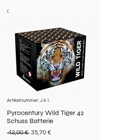
Artikelnummer: J.4.1.
Pyrocentury Wild Tiger 42
Schuss Batterie
Standardpreis
Sale-
 42,00 € 
35,70 €