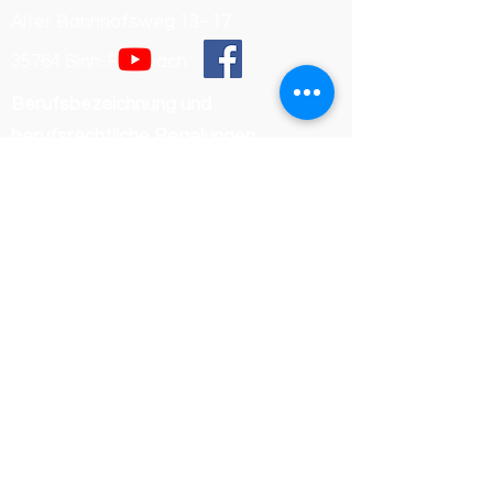
Alter Bahnhofsweg 13–17
35764 Sinn-Fleisbach
Berufsbezeichnung und
berufsrechtliche Regelungen
Berufsbezeichnung:
Dachdeckermeister
Verliehen in Deutschland
Zuständige Kammer:
Handwerkskammer Wiesbaden
Registrierungsnummer /
Betriebsnummer: 54468
Die berufsrechtlichen Regelungen
(Handwerksordnung) können
eingesehen werden unter:
https://www.gesetze-im-