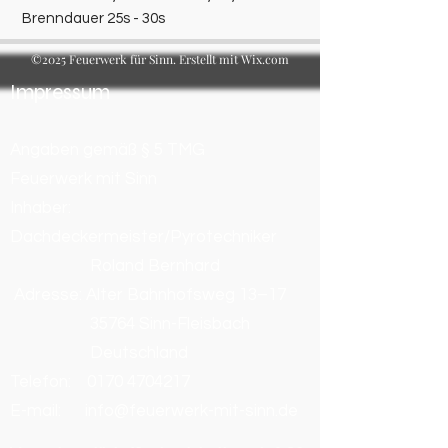
Brenndauer 25s - 30s
©2025 Feuerwerk für Sinn. Erstellt mit Wix.com
Impressum
Angaben gemäß § 5 TMG
Feuerwerk mit Sinn
Inhaber:
Dachdeckermeister/Pyrotechniker
Roland Bernhard
Adresse: Alter Bahnhofsweg 13–17
35764 Sinn-Fleisbach
Deutschland
Telefon:
0170 4704217
E-mail: info@feuerwerk-mit-sinn.de