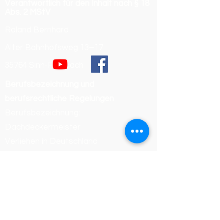
Verantwortlich für den Inhalt nach § 18
Abs. 2 MStV
Roland Bernhard
Alter Bahnhofsweg 13–17
35764 Sinn-Fleisbach
Berufsbezeichnung und
berufsrechtliche Regelungen
Berufsbezeichnung:
Dachdeckermeister
Verliehen in Deutschland
Zuständige Kammer:
Handwerkskammer Wiesbaden
Registrierungsnummer /
Betriebsnummer: 54468
Die berufsrechtlichen Regelungen