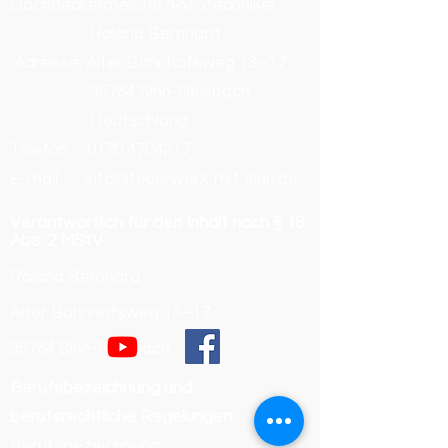
Dachdeckermeister/Pyrotechniker
Roland Bernhard
Adresse: Alter Bahnhofsweg 13–17
35764 Sinn-Fleisbach
Deutschland
Telefon:
0170 4704217
E-mail: info@feuerwerk-mit-sinn.de
Verantwortlich für den Inhalt nach § 18
Abs. 2 MStV
Roland Bernhard
Alter Bahnhofsweg 13–17
35764 Sinn-Fleisbach
Berufsbezeichnung und
berufsrechtliche Regelungen
Berufsbezeichnung: