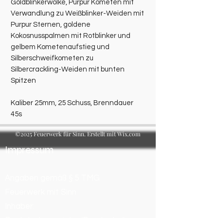
Goldblinkerwolke, Purpur Kometen mit
Verwandlung zu Weißblinker-Weiden mit
Purpur Sternen, goldene
Kokosnusspalmen mit Rotblinker und
gelbem Kometenaufstieg und
Silberschweifkometen zu
Silbercrackling-Weiden mit bunten
Spitzen
Kaliber 25mm, 25 Schuss, Brenndauer
45s
©2025 Feuerwerk für Sinn. Erstellt mit Wix.com
Impressum
Angaben gemäß § 5 TMG
Feuerwerk mit Sinn
Inhaber: