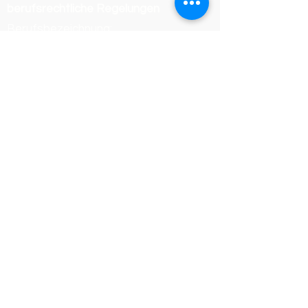
berufsrechtliche Regelungen
Berufsbezeichnung:
Dachdeckermeister
Verliehen in Deutschland
Zuständige Kammer:
Handwerkskammer Wiesbaden
Registrierungsnummer /
Betriebsnummer: 54468
Die berufsrechtlichen Regelungen
(Handwerksordnung) können
eingesehen werden unter:
https://www.gesetze-im-
internet.de/hwo/
Online-Streitbeilegung der
Europäischen Union