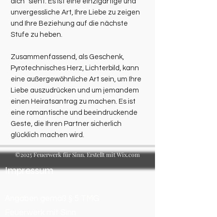
dich" sieht. Es ist eine einzigartige und
unvergessliche Art, Ihre Liebe zu zeigen
und Ihre Beziehung auf die nächste
Stufe zu heben.
Zusammenfassend, als Geschenk,
Pyrotechnisches Herz, Lichterbild, kann
eine außergewöhnliche Art sein, um Ihre
Liebe auszudrücken und um jemandem
einen Heiratsantrag zu machen. Es ist
eine romantische und beeindruckende
Geste, die Ihren Partner sicherlich
glücklich machen wird.
©2025 Feuerwerk für Sinn. Erstellt mit Wix.com
Impressum
Angaben gemäß § 5 TMG
Feuerwerk mit Sinn