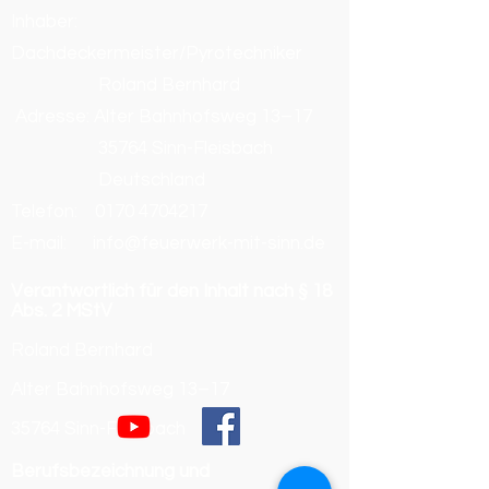
Inhaber:
Dachdeckermeister/Pyrotechniker
Roland Bernhard
Adresse: Alter Bahnhofsweg 13–17
35764 Sinn-Fleisbach
Deutschland
Telefon:
0170 4704217
E-mail: info@feuerwerk-mit-sinn.de
Verantwortlich für den Inhalt nach § 18
Abs. 2 MStV
Roland Bernhard
Alter Bahnhofsweg 13–17
35764 Sinn-Fleisbach
Berufsbezeichnung und