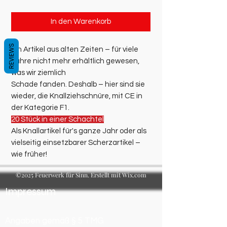
In den Warenkorb
REVIEWS
Ein Artikel aus alten Zeiten – für viele
Jahre nicht mehr erhältlich gewesen,
was wir ziemlich
Schade fanden. Deshalb – hier sind sie
wieder, die Knallziehschnüre, mit CE in
der Kategorie F1.
20 Stück in einer Schachtel
Als Knallartikel für's ganze Jahr oder als
vielseitig einsetzbarer Scherzartikel –
wie früher!
©2025 Feuerwerk für Sinn. Erstellt mit Wix.com
Impressum
Angaben gemäß § 5 TMG