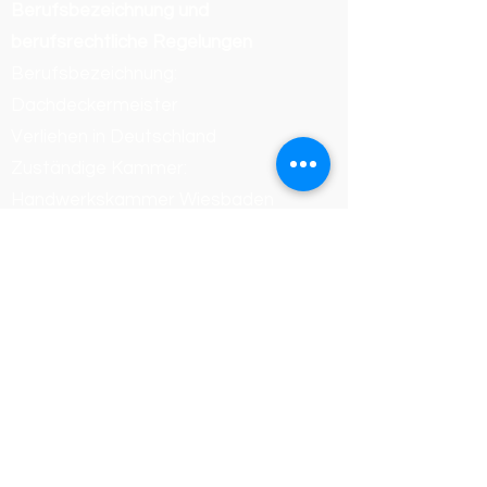
Berufsbezeichnung und
berufsrechtliche Regelungen
Berufsbezeichnung:
Dachdeckermeister
Verliehen in Deutschland
Zuständige Kammer:
Handwerkskammer Wiesbaden
Registrierungsnummer /
Betriebsnummer: 54468
Die berufsrechtlichen Regelungen
(Handwerksordnung) können
eingesehen werden unter:
https://www.gesetze-im-
internet.de/hwo/
Online-Streitbeilegung der