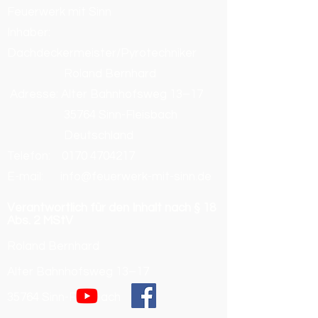
Feuerwerk mit Sinn
Inhaber:
Dachdeckermeister/Pyrotechniker
Roland Bernhard
Adresse: Alter Bahnhofsweg 13–17
35764 Sinn-Fleisbach
Deutschland
Telefon:
0170 4704217
E-mail: info@feuerwerk-mit-sinn.de
Verantwortlich für den Inhalt nach § 18
Abs. 2 MStV
Roland Bernhard
Alter Bahnhofsweg 13–17
35764 Sinn-Fleisbach