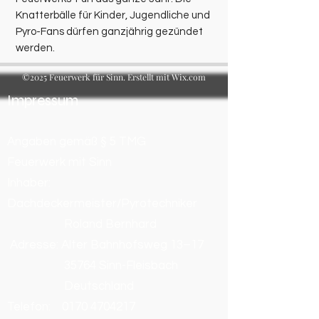
Knatterbälle für Kinder, Jugendliche und
Pyro-Fans dürfen ganzjährig gezündet
werden.
©2025 Feuerwerk für Sinn. Erstellt mit Wix.com
Impressum
Angaben gemäß § 5 TMG
Feuerwerk mit Sinn
Inhaber:
Dachdeckermeister/Pyrotechniker
Roland Bernhard
Adresse: Alter Bahnhofsweg 13–17
35764 Sinn-Fleisbach
Deutschland
Telefon:
0170 4704217