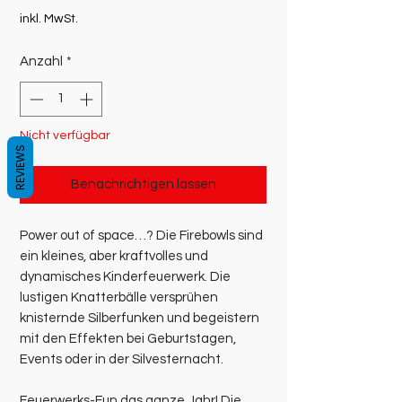
inkl. MwSt.
Anzahl
*
Nicht verfügbar
REVIEWS
Benachrichtigen lassen
Power out of space…? Die Firebowls sind
ein kleines, aber kraftvolles und
dynamisches Kinderfeuerwerk. Die
lustigen Knatterbälle versprühen
knisternde Silberfunken und begeistern
mit den Effekten bei Geburtstagen,
Events oder in der Silvesternacht.
Feuerwerks-Fun das ganze Jahr! Die