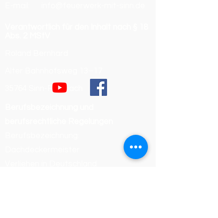
E-mail: info@feuerwerk-mit-sinn.de
Verantwortlich für den Inhalt nach § 18
Abs. 2 MStV
Roland Bernhard
Alter Bahnhofsweg 13–17
35764 Sinn-Fleisbach
Berufsbezeichnung und
berufsrechtliche Regelungen
Berufsbezeichnung:
Dachdeckermeister
Verliehen in Deutschland
Zuständige Kammer:
Handwerkskammer Wiesbaden
Registrierungsnummer /