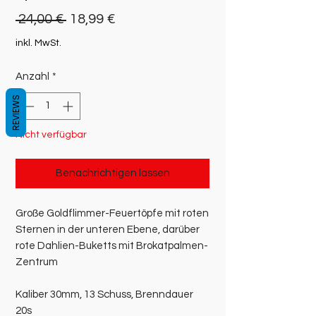
Standardpreis
Sale-
 24,00 € 
18,99 €
Preis
inkl. MwSt.
Anzahl
*
REVIEWS
Nicht verfügbar
Benachrichtigen lassen
Große Goldflimmer-Feuertöpfe mit roten
Sternen in der unteren Ebene, darüber
rote Dahlien-Buketts mit Brokatpalmen-
Zentrum
Kaliber 30mm, 13 Schuss, Brenndauer
20s