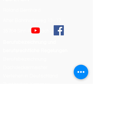
Roland Bernhard
Alter Bahnhofsweg 13–17
35764 Sinn-Fleisbach
Berufsbezeichnung und
berufsrechtliche Regelungen
Berufsbezeichnung:
Dachdeckermeister
Verliehen in Deutschland
Zuständige Kammer:
Handwerkskammer Wiesbaden
Registrierungsnummer /
Betriebsnummer: 54468
Die berufsrechtlichen Regelungen
(Handwerksordnung) können