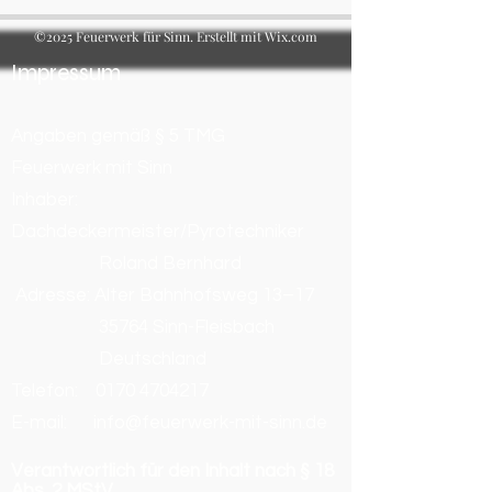
©2025 Feuerwerk für Sinn. Erstellt mit Wix.com
Impressum
Angaben gemäß § 5 TMG
Feuerwerk mit Sinn
Inhaber:
Dachdeckermeister/Pyrotechniker
Roland Bernhard
Adresse: Alter Bahnhofsweg 13–17
35764 Sinn-Fleisbach
Deutschland
Telefon:
0170 4704217
E-mail: info@feuerwerk-mit-sinn.de
Verantwortlich für den Inhalt nach § 18
Abs. 2 MStV