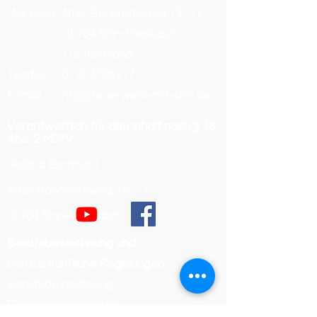
Adresse: Alter Bahnhofsweg 13–17
35764 Sinn-Fleisbach
Deutschland
Telefon:
0170 4704217
E-mail: info@feuerwerk-mit-sinn.de
Verantwortlich für den Inhalt nach § 18
Abs. 2 MStV
Roland Bernhard
Alter Bahnhofsweg 13–17
35764 Sinn-Fleisbach
Berufsbezeichnung und
berufsrechtliche Regelungen
Berufsbezeichnung:
Dachdeckermeister