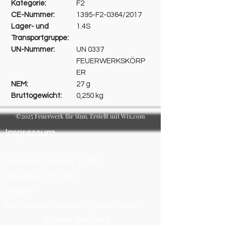
Kategorie:
F2
CE-Nummer:
1395-F2-0364/2017
Lager- und
1.4S
Transportgruppe:
UN-Nummer:
UN 0337
FEUERWERKSKÖRP
ER
NEM:
27 g
Bruttogewicht:
0,250 kg
©2025 Feuerwerk für Sinn. Erstellt mit Wix.com
Impressum
Angaben gemäß § 5 TMG
Feuerwerk mit Sinn
Inhaber:
Dachdeckermeister/Pyrotechniker
Roland Bernhard