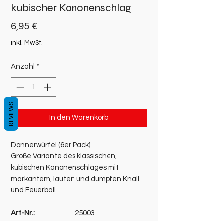
kubischer Kanonenschlag
Preis
6,95 €
inkl. MwSt.
Anzahl
*
REVIEWS
In den Warenkorb
Donnerwürfel (6er Pack)
Große Variante des klassischen,
kubischen Kanonenschlages mit
markantem, lauten und dumpfen Knall
und Feuerball
Art-Nr.:
25003