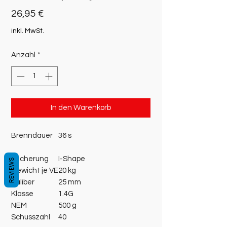
Preis
26,95 €
inkl. MwSt.
Anzahl
*
In den Warenkorb
Brenndauer
36 s
Fächerung
I-Shape
REVIEWS
Gewicht je VE
20 kg
Kaliber
25 mm
Klasse
1.4G
NEM
500 g
Schusszahl
40