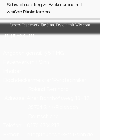
Schweifaufstieg zu Brokatkrone mit
weißen Blinksternen
©2025 Feuerwerk für Sinn. Erstellt mit Wix.com
Impressum
Angaben gemäß § 5 TMG
Feuerwerk mit Sinn
Inhaber:
Dachdeckermeister/Pyrotechniker
Roland Bernhard
Adresse: Alter Bahnhofsweg 13–17
35764 Sinn-Fleisbach
Deutschland
Telefon:
0170 4704217
E-mail: info@feuerwerk-mit-sinn.de