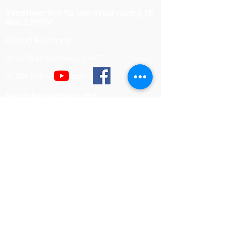
Verantwortlich für den Inhalt nach § 18
Abs. 2 MStV
Roland Bernhard
Alter Bahnhofsweg 13–17
35764 Sinn-Fleisbach
Berufsbezeichnung und
berufsrechtliche Regelungen
Berufsbezeichnung:
Dachdeckermeister
Verliehen in Deutschland
Zuständige Kammer:
Handwerkskammer Wiesbaden
Registrierungsnummer /
Betriebsnummer: 54468