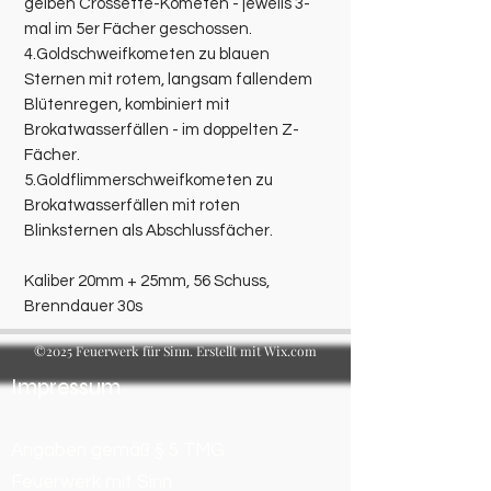
gelben Crossette-Kometen - jeweils 3-
mal im 5er Fächer geschossen.
4.Goldschweifkometen zu blauen
Sternen mit rotem, langsam fallendem
Blütenregen, kombiniert mit
Brokatwasserfällen - im doppelten Z-
Fächer.
5.Goldflimmerschweifkometen zu
Brokatwasserfällen mit roten
Blinksternen als Abschlussfächer.
Kaliber 20mm + 25mm, 56 Schuss,
Brenndauer 30s
©2025 Feuerwerk für Sinn. Erstellt mit Wix.com
Impressum
Angaben gemäß § 5 TMG
Feuerwerk mit Sinn