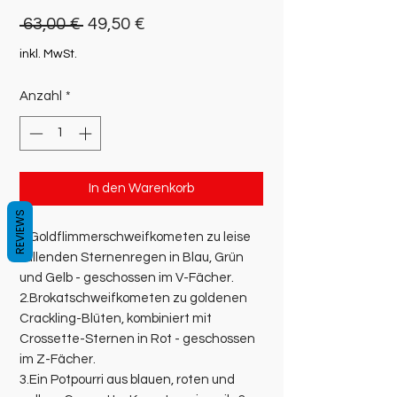
Standardpreis
Sale-
 63,00 € 
49,50 €
Preis
inkl. MwSt.
Anzahl
*
In den Warenkorb
REVIEWS
1.Goldflimmerschweifkometen zu leise
fallenden Sternenregen in Blau, Grün
und Gelb - geschossen im V-Fächer.
2.Brokatschweifkometen zu goldenen
Crackling-Blüten, kombiniert mit
Crossette-Sternen in Rot - geschossen
im Z-Fächer.
3.Ein Potpourri aus blauen, roten und