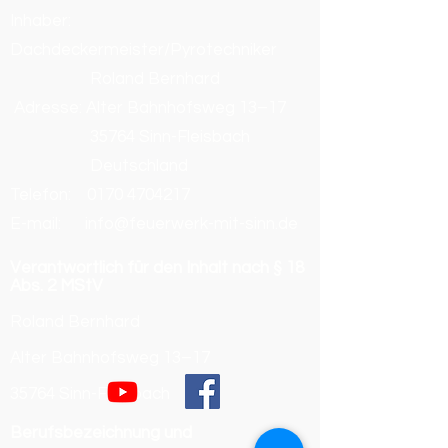
Inhaber:
Dachdeckermeister/Pyrotechniker
Roland Bernhard
Adresse: Alter Bahnhofsweg 13–17
35764 Sinn-Fleisbach
Deutschland
Telefon:
0170 4704217
E-mail: info@feuerwerk-mit-sinn.de
Verantwortlich für den Inhalt nach § 18
Abs. 2 MStV
Roland Bernhard
Alter Bahnhofsweg 13–17
35764 Sinn-Fleisbach
Berufsbezeichnung und