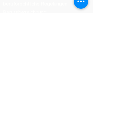
berufsrechtliche Regelungen
Berufsbezeichnung:
Dachdeckermeister
Verliehen in Deutschland
Zuständige Kammer:
Handwerkskammer Wiesbaden
Registrierungsnummer /
Betriebsnummer: 54468
Die berufsrechtlichen Regelungen
(Handwerksordnung) können
eingesehen werden unter:
https://www.gesetze-im-
internet.de/hwo/
Online-Streitbeilegung der
Europäischen Union