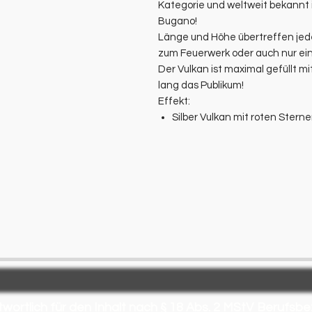
Kategorie und weltweit bekannt 
Bugano!
Länge und Höhe übertreffen jede
zum Feuerwerk oder auch nur ein
Der Vulkan ist maximal gefüllt m
lang das Publikum!
Effekt:
Silber Vulkan mit roten Stern
wortlich für den Inhalt nach § 18 Abs. 2 MStV
Berufsbe