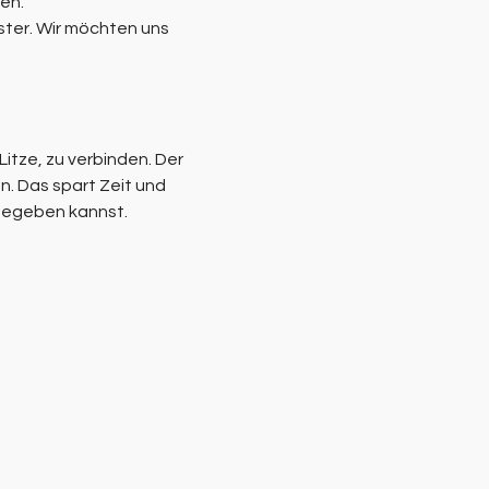
en.
ster. Wir möchten uns 
tze, zu verbinden. Der 
n. Das spart Zeit und 
 begeben kannst.