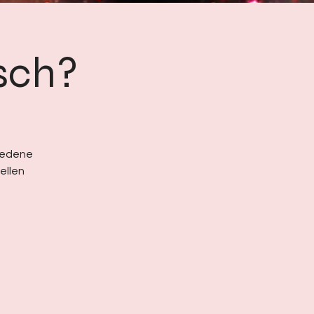
isch?
hiedene
ellen