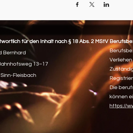
wortlich für den Inhalt nach § 18 Abs. 2 MStV
Berufsbe
Berufsbe
d Bernhard
Verliehen
 Bahnhofsweg 13–17
Zuständi
 Sinn-Fleisbach
Registri
Die beru
können e
https://