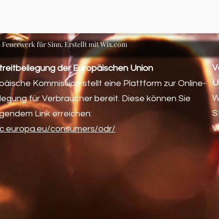
Feuerwerk für Sinn. Erstellt mit Wix.com
V
treitbeilegung der Europäischen Union
U
päische Kommission stellt eine Plattform zur Online-
W
ilegung für Verbraucher bereit. Diese können Sie
S
lgendem Link erreichen:
V
ec.europa.eu/consumers/odr/