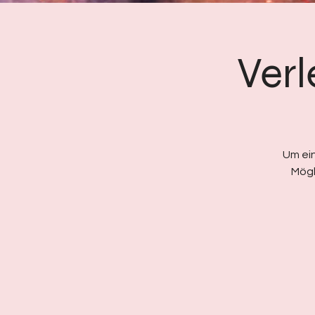
Verl
Um ein
Mögl