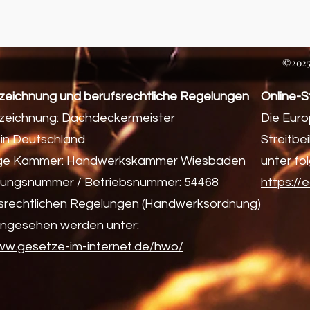
©2025 
zeichnung und berufsrechtliche Regelungen
Online-S
zeichnung: Dachdeckermeister
Die Euro
 in Deutschland
Streitbe
ge Kammer: Handwerkskammer Wiesbaden
unter fo
erungsnummer / Betriebsnummer: 54468
https://
fsrechtlichen Regelungen (Handwerksordnung)
ingesehen werden unter:
www.gesetze-im-internet.de/hwo/