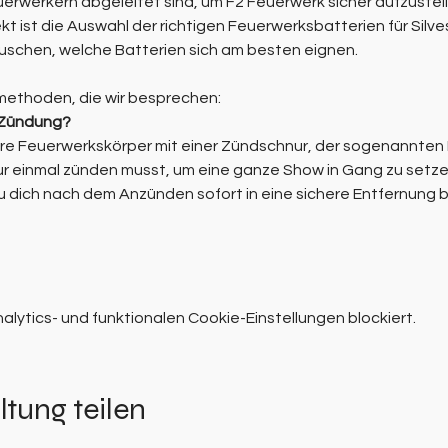
uerwerkern abgeleitet sind, um F2 Feuerwerk sicher aufzustell
kt ist die Auswahl der richtigen Feuerwerksbatterien für Silve
schen, welche Batterien sich am besten eignen.
tmethoden, die wir besprechen:
e Zündung?
e Feuerwerkskörper mit einer Zündschnur, der sogenannten Li
 nur einmal zünden musst, um eine ganze Show in Gang zu setze
du dich nach dem Anzünden sofort in eine sichere Entfernung
ytics- und funktionalen Cookie-Einstellungen blockiert.
ltung teilen